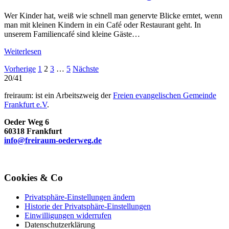
Wer Kinder hat, weiß wie schnell man genervte Blicke erntet, wenn
man mit kleinen Kindern in ein Café oder Restaurant geht. In
unserem Familiencafé sind kleine Gäste…
Weiterlesen
Seitennummerierung
Vorherige
1
2
3
…
5
Nächste
20/41
der
freiraum: ist ein Arbeitszweig der
Freien evangelischen Gemeinde
Beiträge
Frankfurt e.V
.
Oeder Weg 6
60318 Frankfurt
info@freiraum-oederweg.de
Cookies & Co
Privatsphäre-Einstellungen ändern
Historie der Privatsphäre-Einstellungen
Einwilligungen widerrufen
Datenschutzerklärung