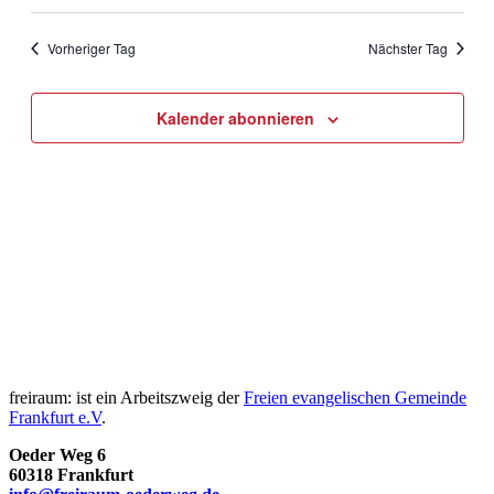
2026
Navig
Datum
Navig
wählen.
Vorheriger Tag
Nächster Tag
Kalender abonnieren
freiraum: ist ein Arbeitszweig der
Freien evangelischen Gemeinde
Frankfurt e.V
.
Oeder Weg 6
60318 Frankfurt