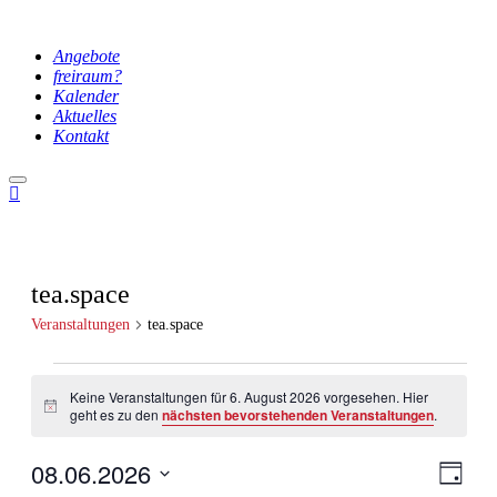
Angebote
freiraum?
Kalender
Aktuelles
Kontakt
Hauptmenü
tea.space
Veranstaltungen
tea.space
Veranstaltungen
Keine Veranstaltungen für 6. August 2026 vorgesehen. Hier
für
Hinweis
geht es zu den
nächsten bevorstehenden Veranstaltungen
.
6.
August
08.06.2026
Ansic
Veran
Tag
Ansic