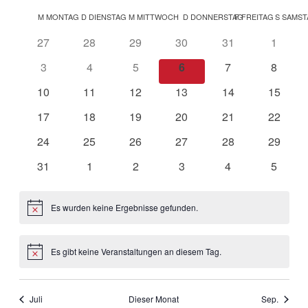
Navig
Datum
Navig
Kalender
wählen.
M
MONTAG
D
DIENSTAG
M
MITTWOCH
D
DONNERSTAG
F
FREITAG
S
SAMST
von
0
0
0
0
0
0
27
28
29
30
31
1
Veranstaltungen
Veranstaltungen
Veranstaltungen
Veranstaltungen
Veranstaltungen
Veranstaltungen
Veranst
0
0
0
0
0
0
3
4
5
6
7
8
Veranstaltungen
Veranstaltungen
Veranstaltungen
Veranstaltungen
Veranstaltungen
Veranst
0
0
0
0
0
0
10
11
12
13
14
15
Veranstaltungen
Veranstaltungen
Veranstaltungen
Veranstaltungen
Veranstaltungen
Veranst
0
0
0
0
0
0
17
18
19
20
21
22
Veranstaltungen
Veranstaltungen
Veranstaltungen
Veranstaltungen
Veranstaltungen
Veranst
0
0
0
0
0
0
24
25
26
27
28
29
Veranstaltungen
Veranstaltungen
Veranstaltungen
Veranstaltungen
Veranstaltungen
Veranst
0
0
0
0
0
0
31
1
2
3
4
5
Veranstaltungen
Veranstaltungen
Veranstaltungen
Veranstaltungen
Veranstaltungen
Veranst
Es wurden keine Ergebnisse gefunden.
Hinweis
Es gibt keine Veranstaltungen an diesem Tag.
Hinweis
Juli
Dieser Monat
Sep.