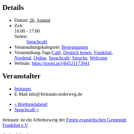
Details
Datum:
26. August
Zeit:
16:00 - 17:00
Serien:
Sprachcafé
Veranstaltungskategorie:
Begegnungen
Veranstaltung-Tags:
Café
,
Deutsch lernen
,
Frankfurt
,
Nordend
,
Online
,
Sprachcafe
,
Sprache
,
Welcome
Website:
https://zoom.us/j/84521173941
Veranstalter
freiraum:
E-Mail
info@freiraum-oederweg.de
«
Brettspielabend
Sprachcafé
»
freiraum: ist ein Arbeitszweig der
Freien evangelischen Gemeinde
Frankfurt e.V
.