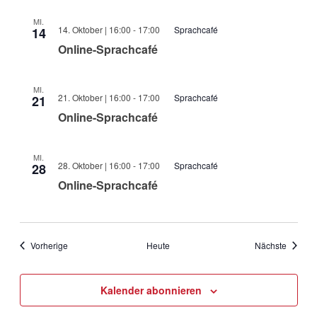
MI.
14. Oktober | 16:00
-
17:00
Sprachcafé
14
Online-Sprachcafé
MI.
21. Oktober | 16:00
-
17:00
Sprachcafé
21
Online-Sprachcafé
MI.
28. Oktober | 16:00
-
17:00
Sprachcafé
28
Online-Sprachcafé
Veranstaltungen
Veranst
Vorherige
Heute
Nächste
Kalender abonnieren