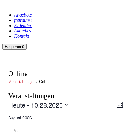
Angebote
freiraum?
Kalender
Aktuelles
Kontakt
Hauptmenü
Online
Veranstaltungen
Online
Veranstaltungen
Heute
 - 
10.28.2026
Ansic
Veran
Liste
Ansic
Navig
Datum
Navig
wählen.
August 2026
MI.