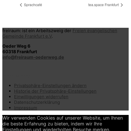
Sprachcafé
tea.space Frankfurt
freiraum: ist ein Arbeitszweig der
Freien evangelischen
Gemeinde Frankfurt e.V
.
Oeder Weg 6
60318 Frankfurt
info@freiraum-oederweg.de
COOKIES & CO
Privatsphäre-Einstellungen ändern
Historie der Privatsphäre-Einstellungen
Einwilligungen widerrufen
Datenschutzerklärung
Impressum
Wir verwenden Cookies auf unserer Website, um Ihnen
die beste Erfahrung zu bieten, indem wir Ihre
Einstellungen und wiederholten Besuche merken.