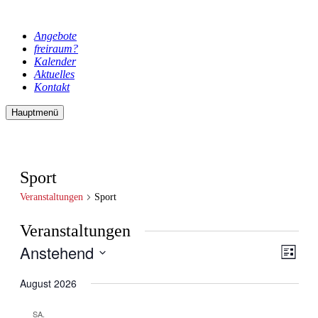
Angebote
freiraum?
Kalender
Aktuelles
Kontakt
Hauptmenü
Sport
Veranstaltungen
Sport
Veranstaltungen
Anstehend
Ansic
Veran
Liste
Ansic
Navig
Datum
Navig
wählen.
August 2026
SA.