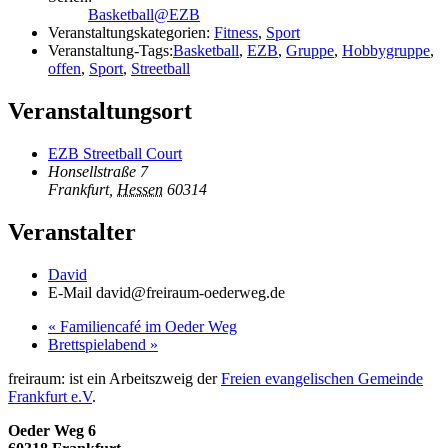
Basketball@EZB
Veranstaltungskategorien:
Fitness
,
Sport
Veranstaltung-Tags:
Basketball
,
EZB
,
Gruppe
,
Hobbygruppe
,
offen
,
Sport
,
Streetball
Veranstaltungsort
EZB Streetball Court
Honsellstraße 7
Frankfurt
,
Hessen
60314
Veranstalter
David
E-Mail
david@freiraum-oederweg.de
«
Familiencafé im Oeder Weg
Brettspielabend
»
freiraum: ist ein Arbeitszweig der
Freien evangelischen Gemeinde
Frankfurt e.V
.
Oeder Weg 6