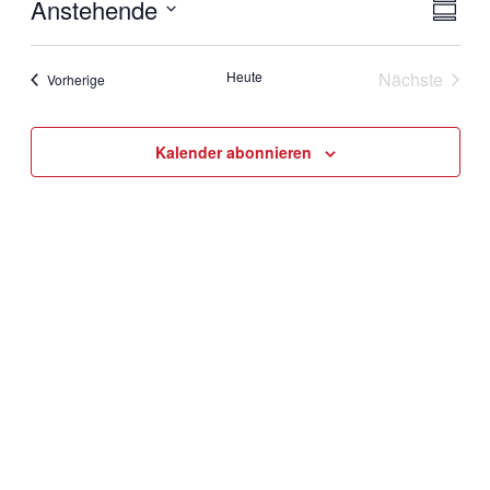
Anstehende
Ansic
Veran
Zusamm
Ansic
Navig
Datum
Navig
auswählen.
Heute
Nächste
Veranstaltungen
Vorherige
Veranstal
Kalender abonnieren