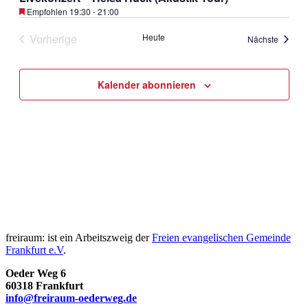
Veranstaltungen
Empfohlen
19:30
-
21:00
in
Vorherige
Heute
Photo
Veranst
Nächste
Veranstaltungen
View
Kalender abonnieren
freiraum: ist ein Arbeitszweig der
Freien evangelischen Gemeinde
Frankfurt e.V
.
Oeder Weg 6
60318 Frankfurt
info@freiraum-oederweg.de