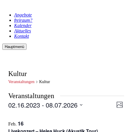
Angebote
freiraum?
Kalender
Aktuelles
Kontakt
Hauptmenü
Kultur
Veranstaltungen
Kultur
Veranstaltungen
02.16.2023
 - 
08.07.2026
Ansic
Veran
Foto
Ansic
Navig
Datum
Navig
List
auswählen.
16
Feb.
of
Livekonzert – Helea Huck (Akustik Tour)