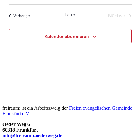
Navig
Datum
Navig
wählen.
Heute
Nächste
Veranstaltungen
Vorherige
Veranstal
Kalender abonnieren
freiraum: ist ein Arbeitszweig der
Freien evangelischen Gemeinde
Frankfurt e.V
.
Oeder Weg 6
60318 Frankfurt
info@freiraum-oederweg.de