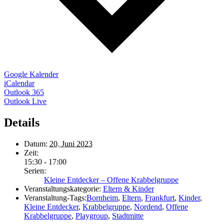
Google Kalender
iCalendar
Outlook 365
Outlook Live
Details
Datum:
20. Juni 2023
Zeit:
15:30 - 17:00
Serien:
Kleine Entdecker – Offene Krabbelgruppe
Veranstaltungskategorie:
Eltern & Kinder
Veranstaltung-Tags:
Bornheim
,
Eltern
,
Frankfurt
,
Kinder
,
Kleine Entdecker
,
Krabbelgruppe
,
Nordend
,
Offene
Krabbelgruppe
,
Playgroup
,
Stadtmitte