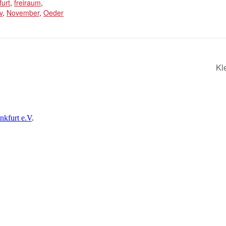
furt
,
freiraum
,
v
,
November
,
Oeder
Kl
nkfurt e.V
.