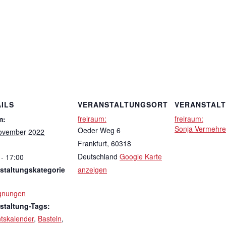
ILS
VERANSTALTUNGSORT
VERANSTAL
freiraum:
freiraum:
m:
Sonja Vermehr
Oeder Weg 6
ovember 2022
Frankfurt
,
60318
Deutschland
Google Karte
 - 17:00
staltungskategorie
anzeigen
gnungen
staltung-Tags:
tskalender
,
Basteln
,