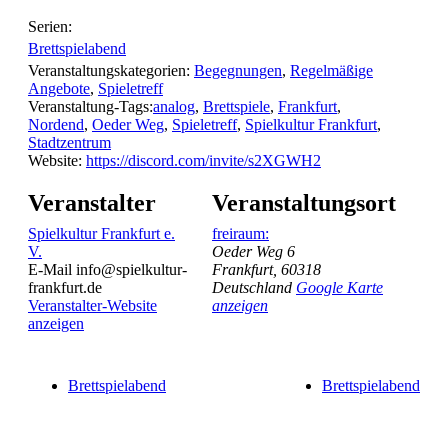
Serien:
Brettspielabend
Veranstaltungskategorien:
Begegnungen
,
Regelmäßige
Angebote
,
Spieletreff
Veranstaltung-Tags:
analog
,
Brettspiele
,
Frankfurt
,
Nordend
,
Oeder Weg
,
Spieletreff
,
Spielkultur Frankfurt
,
Stadtzentrum
Website:
https://discord.com/invite/s2XGWH2
Veranstalter
Veranstaltungsort
Spielkultur Frankfurt e.
freiraum:
V.
Oeder Weg 6
E-Mail
info@spielkultur-
Frankfurt
,
60318
frankfurt.de
Deutschland
Google Karte
Veranstalter-Website
anzeigen
anzeigen
Brettspielabend
Brettspielabend