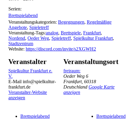
Serien:
Brettspielabend
Veranstaltungskategorien:
Begegnungen
,
Regelmäßige
Angebote
,
Spieletreff
Veranstaltung-Tags:
analog
,
Brettspiele
,
Frankfurt
,
Nordend
,
Oeder Weg
,
Spieletreff
,
Spielkultur Frankfurt
,
Stadtzentrum
Website:
https://discord.com/invite/s2XGWH2
Veranstalter
Veranstaltungsort
Spielkultur Frankfurt e.
freiraum:
V.
Oeder Weg 6
E-Mail
info@spielkultur-
Frankfurt
,
60318
frankfurt.de
Deutschland
Google Karte
Veranstalter-Website
anzeigen
anzeigen
Brettspielabend
Brettspielabend