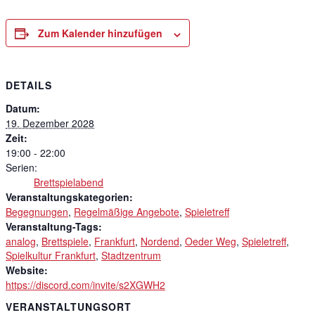
Zum Kalender hinzufügen
DETAILS
Datum:
19. Dezember 2028
Zeit:
19:00 - 22:00
Serien:
Brettspielabend
Veranstaltungskategorien:
Begegnungen
,
Regelmäßige Angebote
,
Spieletreff
Veranstaltung-Tags:
analog
,
Brettspiele
,
Frankfurt
,
Nordend
,
Oeder Weg
,
Spieletreff
,
Spielkultur Frankfurt
,
Stadtzentrum
Website:
https://discord.com/invite/s2XGWH2
VERANSTALTUNGSORT