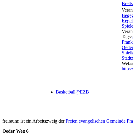
Brett
Veran
Bege
Regel
Spiele
Veran
Tags:
Frank
Oede
Spielk
Stadt
Websi
https
Basketball@EZB
freiraum: ist ein Arbeitszweig der
Freien evangelischen Gemeinde Fra
Oeder Weg 6