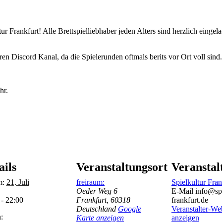
 Frankfurt! Alle Brettspielliebhaber jeden Alters sind herzlich eingela
n Discord Kanal, da die Spielerunden oftmals berits vor Ort voll sind.
hr.
ails
Veranstaltungsort
Veranstal
m:
21. Juli
freiraum:
Spielkultur Fran
Oeder Weg 6
E-Mail
info@spi
 - 22:00
Frankfurt
,
60318
frankfurt.de
Deutschland
Google
Veranstalter-We
:
Karte anzeigen
anzeigen