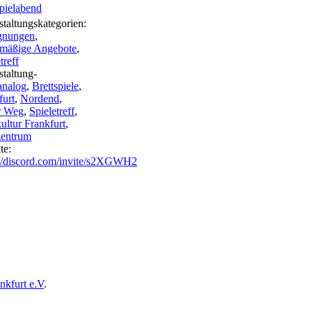
spielabend
staltungskategorien:
gnungen
,
mäßige Angebote
,
treff
staltung-
analog
,
Brettspiele
,
furt
,
Nordend
,
r Weg
,
Spieletreff
,
ultur Frankfurt
,
zentrum
te:
://discord.com/invite/s2XGWH2
nkfurt e.V
.