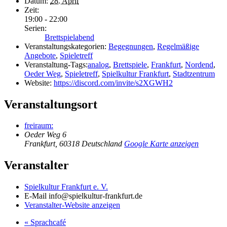
Datum:
28. April
Zeit:
19:00 - 22:00
Serien:
Brettspielabend
Veranstaltungskategorien:
Begegnungen
,
Regelmäßige
Angebote
,
Spieletreff
Veranstaltung-Tags:
analog
,
Brettspiele
,
Frankfurt
,
Nordend
,
Oeder Weg
,
Spieletreff
,
Spielkultur Frankfurt
,
Stadtzentrum
Website:
https://discord.com/invite/s2XGWH2
Veranstaltungsort
freiraum:
Oeder Weg 6
Frankfurt
,
60318
Deutschland
Google Karte anzeigen
Veranstalter
Spielkultur Frankfurt e. V.
E-Mail
info@spielkultur-frankfurt.de
Veranstalter-Website anzeigen
«
Sprachcafé