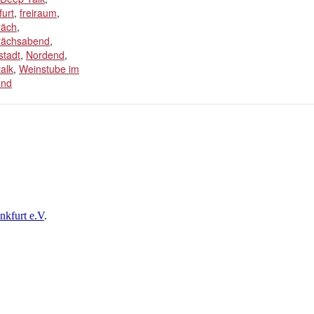
furt
,
freiraum
,
räch
,
rächsabend
,
stadt
,
Nordend
,
alk
,
Weinstube im
end
nkfurt e.V
.