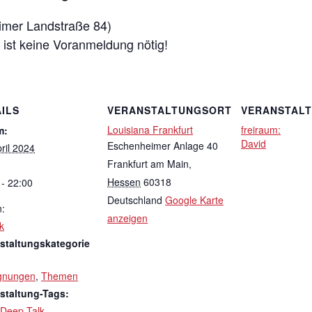
imer Landstraße 84)
 ist keine Voranmeldung nötig!
ILS
VERANSTALTUNGSORT
VERANSTAL
Louisiana Frankfurt
freiraum:
m:
David
Eschenheimer Anlage 40
ril 2024
Frankfurt am Main
,
Hessen
60318
 - 22:00
Deutschland
Google Karte
n:
anzeigen
k
staltungskategorie
gnungen
,
Themen
staltung-Tags:
Deep Talk
,