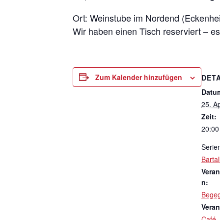
Ort: Weinstube im Nordend (Eckenhe
Wir haben einen Tisch reserviert – es
Zum Kalender hinzufügen
DETA
Datu
25. Ap
Zeit:
20:00
Serie
Bartal
Veran
n:
Bege
Veran
Café
,